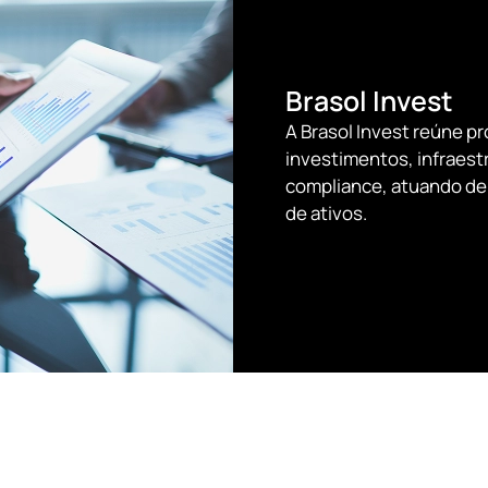
Brasol Invest
A Brasol Invest reúne pr
investimentos, infraestr
compliance, atuando de 
de ativos.